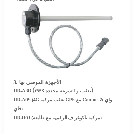
الأجهزة الموصى بها
3.
(GPS تعقب و السرعة محددة)
HB-A3B
(4G تعقب مركبة GPS مع Canbus & واي
HB-A9S
فاي)
HB-R03 (مركبة تاكوغراف الرقمية مع طابعة)