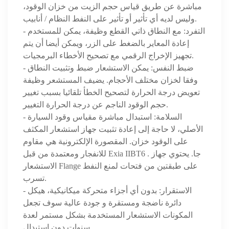
مباشرة عن طريق قياس حجم الزيت من خزان الوقود،
وليس لديه أي تأثير أو تأثير على النفط النظام / أنابيب.
- التفرد: مع النطاق ذاتي القطع وظيفة، يمكن للمستخدم
إعادة المعاير بالضغط على الزر، ويمكن أيضا أن يتم
تجهيز الإخراج الرقمي مع تصحيح الأخطاء البرمجيات.
- ضبط النفس: يمكن الاستشعار ضبط وتثبيت النطاق
وفقا لخزان مختلف الأحجام. يضيف المستشعر وظيفة
تعويض درجة الحرارة لتصحيح الخطأ تلقائيا بسبب تغيير
حجم الوقود الناجم عن درجة الحرارة التغيير.
- السلامة: استبدال مباشرة مقياس وقود السيارة
الأصلي، لا حاجة إلى إعادة تثبيت جهاز استشعار المكثف
على الوقود خزان. المقصورة الإلكترونية هي مقاوم
للانفجار ومعتمدة من قبل Exia IIBT6 . جا. يحتوي جهاز
الاستشعار Flange على طبقتين من فتحات لمنع النفط
تسرب.
- الاستقرار: بدون أي أجزاء متحركة ميكانيكية، هيكل
دائرة ناضجة ومستقرة و جودة عالية سوف تجعل
المكونات الاستشعار المستخدمة بشكل مستمر لعدة
سنوات دون استبدال.