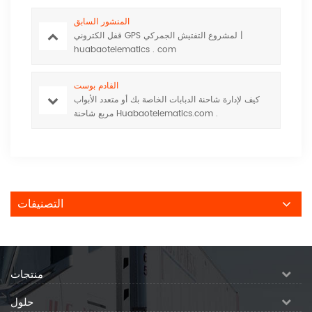
المنشور السابق
قفل الكتروني GPS لمشروع التفتيش الجمركي |
huabaotelematics . com
القادم بوست
كيف لإدارة شاحنة الدبابات الخاصة بك أو متعدد الأبواب
مربع شاحنة Huabaotelematics.com .
التصنيفات
منتجات
حلول