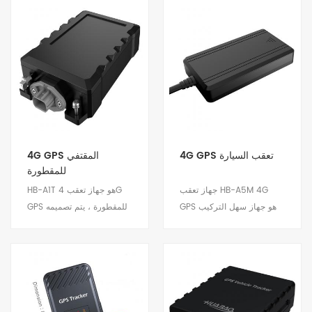
4G GPS تعقب السيارة
4G GPS المقتفي
للمقطورة
جهاز تعقب HB-A5M 4G
HB-A1T هو جهاز تعقب 4G
GPS هو جهاز سهل التركيب
GPS للمقطورة ، يتم تصميمه
ومنخفض التكلفة. تصميم
وتطويره وفقًا لمتطلبات
مضغوط وأداء مستقر
المقطورة وسيناريوهات
واستهلاك منخفض للطاقة.
التطبيق التي تحتاج إلى
مناسبة لمشاريع السيارات
مراقبة جسم السيارة
عرض التفاصيل
عرض التفاصيل
والدراجات النارية الخاصة.
والممتلكات الخارجية. مناسبة
للمراقبة عن بعد لإدارة شاحنة