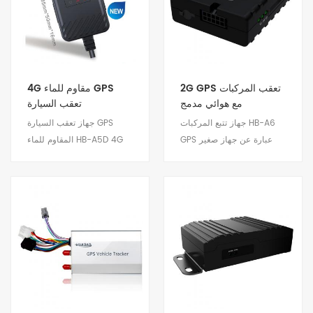
المقطورة.
2G GPS تعقب المركبات
4G مقاوم للماء GPS
مع هوائي مدمج
تعقب السيارة
جهاز تتبع المركبات HB-A6
جهاز تعقب السيارة GPS
GPS عبارة عن جهاز صغير
المقاوم للماء HB-A5D 4G
لتحديد المواقع وتتبع المركبات
هو جهاز سهل التثبيت
عن بعد. مع هوائي مدمج
ومستقرموثوق به ومنخفض
وهوائي خارجي اختياري. إنها
استهلاك الطاقة. مناسبة
مناسبة للسيارات الخاصة
لمشاريع السيارات والدراجات
عرض التفاصيل
عرض التفاصيل
وسيارات الإيجار والمركبات
النارية الخاصة.
اللوجستية وما إلى ذلك.