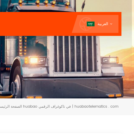
العربية
تجربة huabao في تاكوغراف الرقمي | huabaotelematics . com
الصفحة الرئيسي