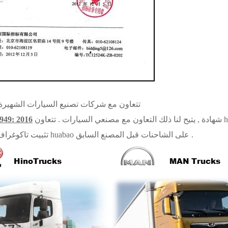
تتعاون مع شركات تصنيع السيارات الشهيرة
شهادة , يتيح لنا ذلك التعاون مع مصنعي السيارات . تتعاون huabao مع شاحنات HINO , شاحنات MAN , تويوتا . يجب
6949: 2016
تثبيت تاكوغراف رقمي من huabao على الشاحنات قبل المصنع السابق .