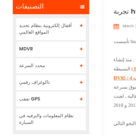
التصنيفات
أقفال إلكترونية بنظام تحديد
March 
المواقع العالمي
MDVR
منذ إنشاء , huabao تواصل التركيز على تصميم وإنتاج تاكوغراف رقمي . الأجهزة التي توفرها huabao تتراوح من مسجلات قيادة السيارة
محدد السرعة
h
البسيطة (
DV05
تاكوغراف رقمي
ي صياغة المعيار الصناعي
تعقب GPS
نظام المعلومات والترفيه في
السيارة