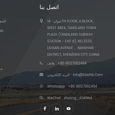
اتصل بنا
عنوان : 14TH FLOOR, A BLOCK,
الصفح
WEST AREA, TANGLANG TOWN
حول
PLAZA (TANGLANG SUBWAY
STATION - EXIT B), NO.3333,
LIUXIAN AVENUE， NANSHAN
DISTRICT, SHENZHEN CITY, CHINA
+86 18027662494
هاتف :
خر
Info@sinohb.com
البريد الإلكتروني :
Whatsapp :
+86 18027662494
WeChat : zhuang_JOANNA