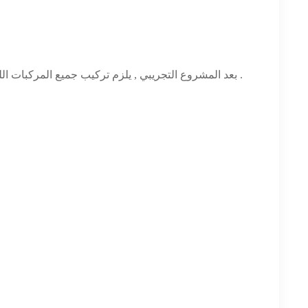
بعد المشروع التجريبي , يلزم تركيب جميع المركبات اللوجستية في الصين لتركيب تاكوغراف . تجاوزت كمية التداول السنوية مليون وحدة .