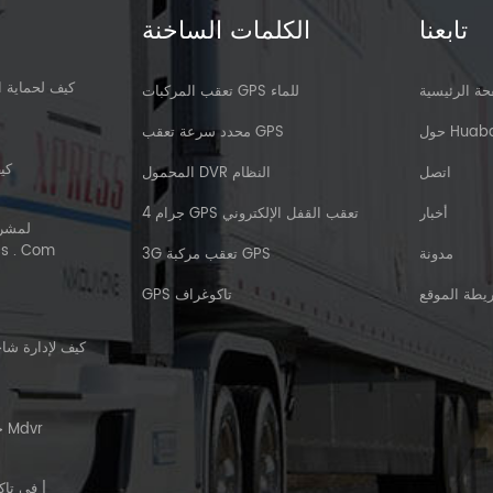
تابعنا
الكلمات الساخنة
كيف لحماية ا
ة الرئيسية
تعقب المركبات GPS للماء
 Huabao
محدد سرعة تعقب GPS
كي
اتصل
المحمول DVR النظام
أخبار
4 جرام GPS تعقب القفل الإلكتروني
الجمركي | 
مدونة
3G تعقب مركبة GPS
يطة الموقع
GPS تاكوغراف
كيف لإدارة شاح
ح