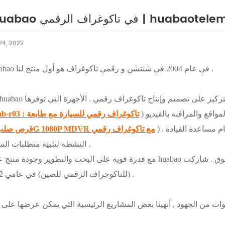
 الرقمي | huabaotelematics . com
24, 2022
تاكوغراف هو أول منتج لنا .
تأسست huabao في عام 2004 في شنتشن و
رقمي
: تاكوغراف رقمي للسيارة مع طابعة
b-r03
) . أحدث إصدار هو الإصدار الذي يحتوي على وظائف نظام مساعدة القيادة
: قرص صلب 4G 1080P MDVR مع تاكوغراف رقمي
النشطة لتلبية متطلبات السوق بسرعة .
مع قدرة قوية على البحث والتطوير وجودة منتج عالية , لعبت huabao دورًا مؤثرًا في السوق . شاركت huabao ف
(للتاكوجراف الرقمي للصين) في عامي 2012 و 2018 .