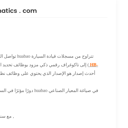
تجربة huabao في تاكوغراف
HB-
) إلى تاكوغراف رقمي ذكي مزود بوظائف تحديد المواقع والمراقبة بالفيديو (
مع سنوات من الجهود , أنهينا بعض المشاريع الرئيسية التي يمكن عرضها على النحو التالي ,