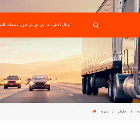
اتصال
أخبار
نبذة عن هواباو
حلول
منتجات
الص
ة
/
حلول
/