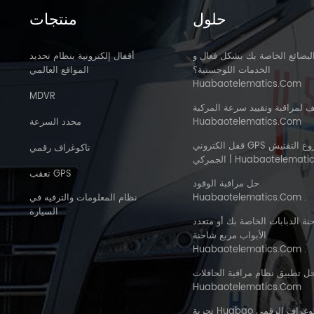
حلول
منتجات
لبضائع الخاصة بك بشكل فعال و
أقفال إلكترونية بنظام تحديد
الخدمات اللوجستية؟
المواقع العالمي
Huabaotelematics.com
MDVR
ف لمراقبة وتقييد سرعة المركبة
Huabaotelematics.com
محدد السرعة
قفل الكتروني GPS لمشروع التفتيش
تاكوغراف رقمي
Huabaotelematics . Com
تعقب GPS
حل مراقبة الوقود
Huabaotelematics.com .
نظام المعلومات والترفيه في
السيارة
نة الدبابات الخاصة بك أو متعدد
الأبواب مربع شاحنة
Huabaotelematics.com .
ل تطبيق نظام مراقبة الحافلات Mdvr
Huabaotelematics.com
تجربة Huabao في تاكوغراف الرقمي |