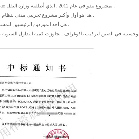
1 . فاز huabao بمشروع بيدو في عام 2012 , الذي أطلقته وزارة النقل .
هذا هو أول وأكبر مشروع تجريبي مدني لنظام الملاحة بيدو .
huabao هي أحد الموردين الرئيسيين للمشروع .