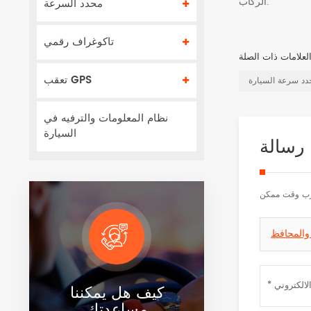
محدد السرعة
الركاب.
تاكوغراف رقمي
تعقب GPS
دد سرعة السيارة
نظام المعلومات والترفيه في
السيارة
 رسالة
أقرب وقت ممكن
والمحافظ
كيف هل يمكننا
مساعدتك