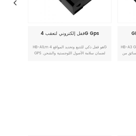
GPS المقتفي ومحدد السرعة
قفل إلكتروني لتعقب 4G Gps
ام إلكترونية لتعقب 4G GPS
HB-A3 GPS Tracker and speed limer هو منتج
ول.
يمكنه التحكم في سرعة السيارة لمنع السائق من
ليس
القيادة بسرعة زائدة ، نظرًا لأن معظم حوادث
مناسبة للمراقب
المرور ناتجة عن القيادة الزائدة عن السرعة ، فإن
إدارة الشاحنة الصندوقية.
هذا المنتج يعد شيئًا مفيدًا حقًا لجعل سفرك آمنًا.