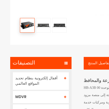
التصنيفات
فاصيل المنتج
أقفال إلكترونية بنظام تحديد
عة والمحافظ
المواقع العالمي
HB-A3B 00 هو جهاز داخلي لوحدة GPS و GSM وتتمثل وظيفته الأساسية في التحكم في تغذية الوقود للمحرك عن طريق الترحيل أو القيادة بالسلك ، للحد من سرعة
عة إلى منصة مزود
MDVR
ارية ومركبات خدمة