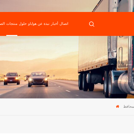
اتصال
أخبار
نبذة عن هواباو
حلول
منتجات
الص
لمحافظ