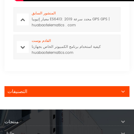
المنشور السابق
معيار إثيوبيا ES6413: 2019 محدد سرعة GPS GPS |
huabaotelematics . com
القادم بوست
كيفية استخدام برنامج الكمبيوتر الخاص بجهازنا
huabaotelematics.com
التصنيفات
منتجات
حلول