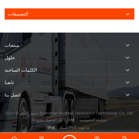
التصنيفات
منتجات
حلول
الكلمات الساخنة
تابعنا
اتصل بنا
حقوق النشر © 2026 Shenzhen Huabao Electronics Technology Co., Ltd..
سياسة الخصوصية
|
XML
|
كل الحقوق محفوظة.
شبكة IPv6 مدعومة