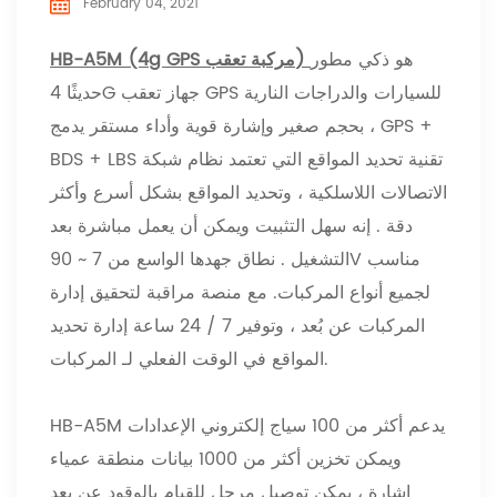
February 04, 2021
هو ذكي مطور
(4g GPS مركبة تعقب)
HB-A5M
حديثًا 4G جهاز تعقب GPS للسيارات والدراجات النارية
، بحجم صغير وإشارة قوية وأداء مستقر يدمج GPS +
BDS + LBS تقنية تحديد المواقع التي تعتمد نظام شبكة
الاتصالات اللاسلكية ، وتحديد المواقع بشكل أسرع وأكثر
دقة . إنه سهل التثبيت ويمكن أن يعمل مباشرة بعد
التشغيل . نطاق جهدها الواسع من 7 ~ 90V مناسب
لجميع أنواع المركبات. مع منصة مراقبة لتحقيق إدارة
المركبات عن بُعد ، وتوفير 7 / 24 ساعة إدارة تحديد
المواقع في الوقت الفعلي لـ المركبات.
HB-A5M يدعم أكثر من 100 سياج إلكتروني الإعدادات
ويمكن تخزين أكثر من 1000 بيانات منطقة عمياء
إشارة ، يمكن توصيل مرحل للقيام بالوقود عن بعد