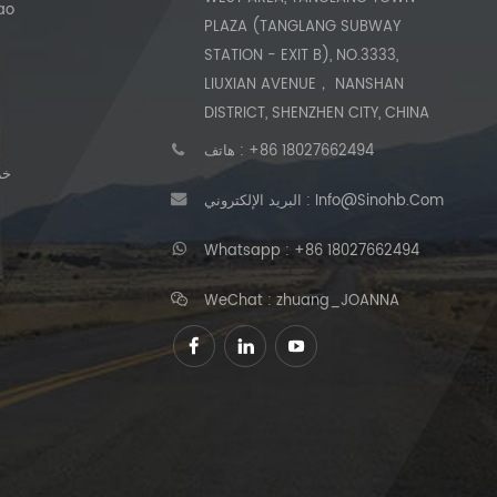
حول
PLAZA (TANGLANG SUBWAY
STATION - EXIT B), NO.3333,
LIUXIAN AVENUE， NANSHAN
DISTRICT, SHENZHEN CITY, CHINA
+86 18027662494
هاتف :
خر
Info@sinohb.com
البريد الإلكتروني :
Whatsapp :
+86 18027662494
WeChat : zhuang_JOANNA