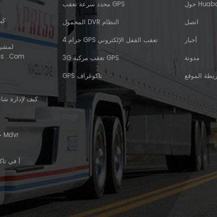
 Huabao
محدد سرعة تعقب GPS
كي
اتصل
المحمول DVR النظام
أخبار
4 جرام GPS تعقب القفل الإلكتروني
الجمركي | 
مدونة
3G تعقب مركبة GPS
يطة الموقع
GPS تاكوغراف
كيف لإدارة شاح
ح