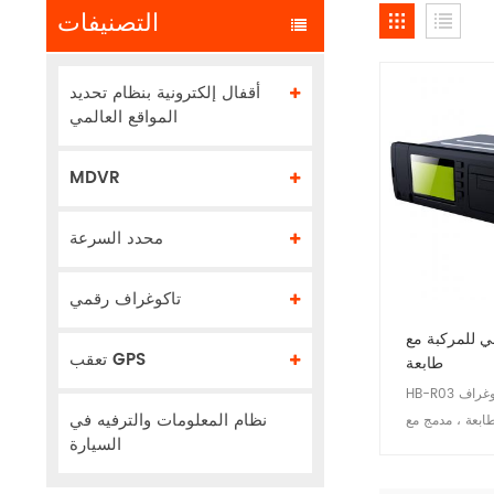
التصنيفات
أقفال إلكترونية بنظام تحديد
المواقع العالمي
MDVR
محدد السرعة
تاكوغراف رقمي
 للمركبة مع
تعقب GPS
طابعة
HB-R03 عبارة عن تاكوغراف
نظام المعلومات والترفيه في
ابعة ، مدمج مع
السيارة
وحدة GPS / اتصالات / تاكوغراف.
 وظيفة التتبع /