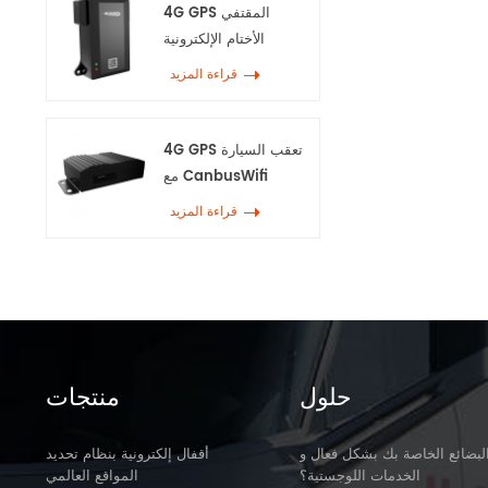
4G GPS المقتفي
الأختام الإلكترونية
قراءة المزيد
4G GPS تعقب السيارة
مع CanbusWifi
قراءة المزيد
حلول
منتجات
لبضائع الخاصة بك بشكل فعال و
أقفال إلكترونية بنظام تحديد
الخدمات اللوجستية؟
المواقع العالمي