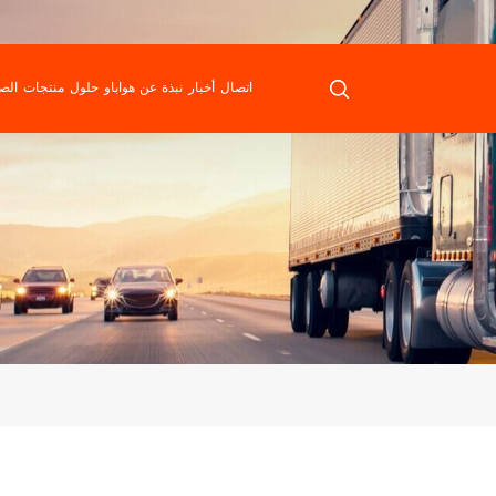
اتصال
أخبار
نبذة عن هواباو
حلول
منتجات
الص