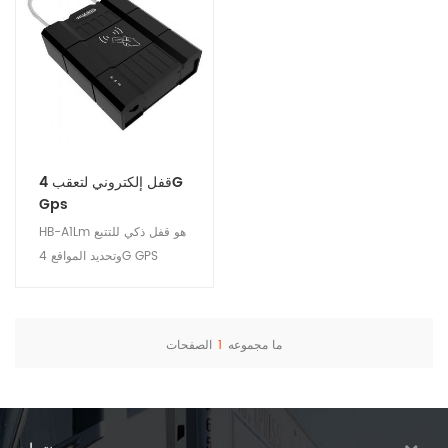
قفل إلكتروني لتعقب 4G
Gps
HB-A1Lm هو قفل ذكي للتتبع
وتحديد المواقع 4G GPS
لضمان سلامة الأصول
اللوجستية والشحن. مناسبة
للمراقبة عن بعد للحاويات ،
ما مجموعه
1
الصفحات
المسطحة ، إدارة الشاحنة
عرض التفاصيل
الصندوقية.