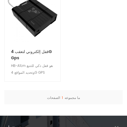
قفل إلكتروني لتعقب 4G
Gps
HB-A1Lm هو قفل ذكي للتتبع
وتحديد المواقع 4G GPS
لضمان سلامة الأصول
اللوجستية والشحن. مناسبة
للمراقبة عن بعد للحاويات ،
ما مجموعه
1
الصفحات
المسطحة ، إدارة الشاحنة
عرض التفاصيل
الصندوقية.