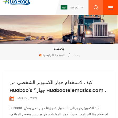
العربية
بحث
بحث
/
الصفحة الرئيسية
كيف لاستخدام جهاز الكمبيوتر الشخصي من
Huabao's جهاز؟ Huabaotelematics.com .
Mar 19 , 2021
Huabao .أداة الكمبيوترهو برنامج التشغيل لأجهزةنا جهاز. نحن يمكن
استخدام هذا البرنامج لتعيين الجهاز المعلمات، قراءة دتس وفحص المواقف.