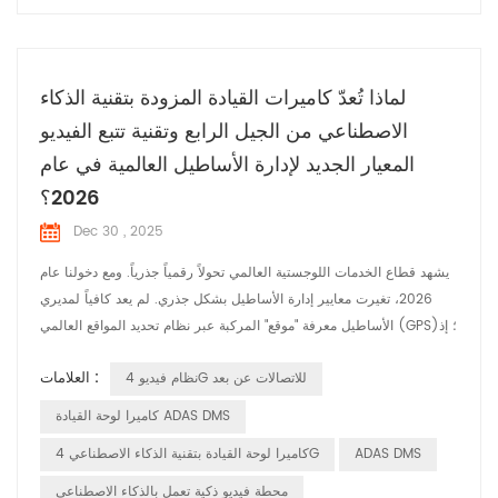
لماذا تُعدّ كاميرات القيادة المزودة بتقنية الذكاء
الاصطناعي من الجيل الرابع وتقنية تتبع الفيديو
المعيار الجديد لإدارة الأساطيل العالمية في عام
2026؟
Dec 30 , 2025
يشهد قطاع الخدمات اللوجستية العالمي تحولاً رقمياً جذرياً. ومع دخولنا عام
2026، تغيرت معايير إدارة الأساطيل بشكل جذري. لم يعد كافياً لمديري
الأساطيل معرفة "موقع" المركبة عبر نظام تحديد المواقع العالمي (GPS)؛ إذ
يطالب رواد السوق اليوم بالقدرة على "رؤية" و"تحليل" الطريق في الوقت
العلامات :
نظام فيديو 4G للاتصالات عن بعد
الفعلي. أصبح هذا التطور من التتبع التقليدي إلى تقنية الفيديو عن بعد من
الجيل الرابع مؤشراً أساسياً على قدرة شركات النقل على...
كاميرا لوحة القيادة ADAS DMS
ADAS DMS
كاميرا لوحة القيادة بتقنية الذكاء الاصطناعي 4G
محطة فيديو ذكية تعمل بالذكاء الاصطناعي