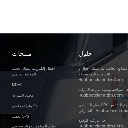
حلول
منتجات
لبضائع الخاصة بك بشكل فعال و
أقفال إلكترونية بنظام تحديد
الخدمات اللوجستية؟
المواقع العالمي
Huabaotelematics.com
MDVR
ف لمراقبة وتقييد سرعة المركبة
Huabaotelematics.com
محدد السرعة
قفل الكتروني GPS لمشروع التفتيش
تاكوغراف رقمي
Huabaotelematics . Com
تعقب GPS
حل مراقبة الوقود
Huabaotelematics.com .
نظام المعلومات والترفيه في