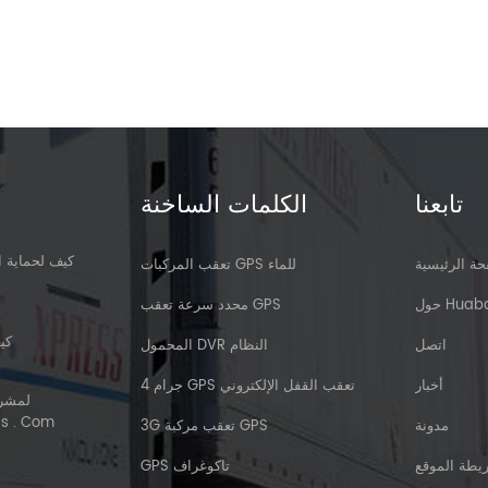
تابعنا
الكلمات الساخنة
كيف لحماية ا
ة الرئيسية
تعقب المركبات GPS للماء
 Huabao
محدد سرعة تعقب GPS
كي
اتصل
المحمول DVR النظام
أخبار
4 جرام GPS تعقب القفل الإلكتروني
الجمركي | 
مدونة
3G تعقب مركبة GPS
يطة الموقع
GPS تاكوغراف