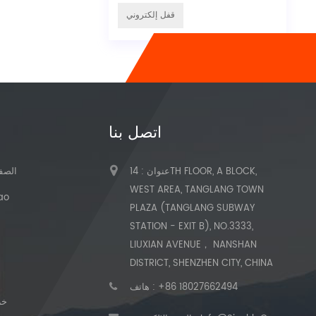
قفل إلكتروني
اتصل بنا
عنوان : 14TH FLOOR, A BLOCK,
الصفح
WEST AREA, TANGLANG TOWN
حول
PLAZA (TANGLANG SUBWAY
STATION - EXIT B), NO.3333,
LIUXIAN AVENUE， NANSHAN
DISTRICT, SHENZHEN CITY, CHINA
+86 18027662494
هاتف :
خر