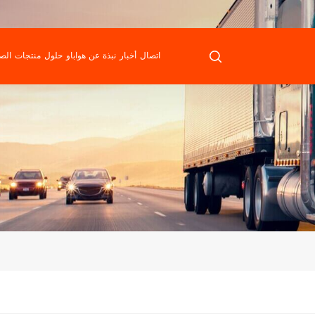
اتصال
أخبار
نبذة عن هواباو
حلول
منتجات
الص