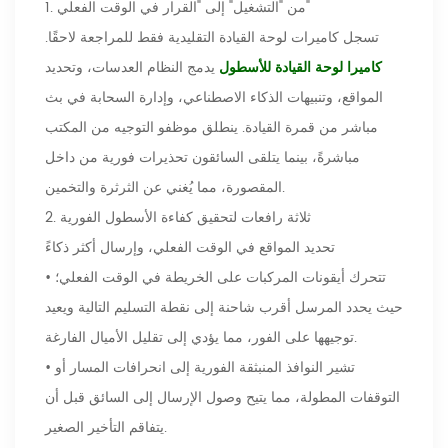
1. من "التشغيل" إلى "القرار في الوقت الفعلي"
تسجل كاميرات لوحة القيادة التقليدية فقط للمراجعة لاحقًا.
كاميرا لوحة القيادة للأسطول
يدمج النظام العدسات، وتحديد
المواقع، وتنبيهات الذكاء الاصطناعي، وإدارة السحابة في بث
مباشر من قمرة القيادة. ينطلق موظفو التوجيه من المكتب
مباشرةً، بينما يتلقى السائقون تحذيرات فورية من داخل
المقصورة، مما يُغني عن الثرثرة والتخمين.
2. ثلاثة رافعات لتحقيق كفاءة الأسطول الفورية
تحديد المواقع في الوقت الفعلي، وإرسال أكثر ذكاءً
• تتحرك أيقونات المركبات على الخريطة في الوقت الفعلي؛
حيث يحدد المرسل أقرب شاحنة إلى نقطة التسليم التالية ويعيد
توجيهها على الفور، مما يؤدي إلى تقليل الأميال الفارغة.
• تشير النوافذ المنبثقة الفورية إلى انحرافات المسار أو
التوقفات المطولة، مما يتيح وصول الإرسال إلى السائق قبل أن
يتفاقم التأخير الصغير.