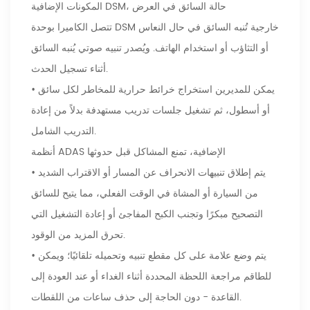
المكونات الإضافية DSM، حالة السائق في العرض
تتصل الكاميرا بوحدة DSM خارجية تُنبه السائق في حال النعاس
أو التثاؤب أو استخدام الهاتف. ويُصدر تنبيه صوتي يُنبه السائق
أثناء تسجيل الحدث.
• يمكن للمديرين استخراج خرائط حرارية للمخاطر لكل سائق
أو أسطول، ثم تشغيل جلسات تدريب مستهدفة بدلاً من إعادة
التدريب الشامل.
أنظمة ADAS الإضافية، تمنع المشاكل قبل حدوثها
• يتم إطلاق تنبيهات الانحراف عن المسار أو الاقتراب الشديد
من السيارة أو المشاة في الوقت الفعلي، مما يتيح للسائق
التصحيح مبكرًا وتجنب الكبح المفاجئ أو إعادة التشغيل التي
تحرق المزيد من الوقود.
• يتم وضع علامة على كل مقطع تنبيه وتحميله تلقائيًا؛ ويمكن
للطاقم مراجعة اللحظة المحددة أثناء الغداء أو عند العودة إلى
القاعدة - دون الحاجة إلى حذف ساعات من اللقطات.