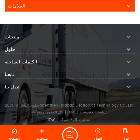
العلامات
منتجات
حلول
الكلمات الساخنة
تابعنا
اتصل بنا
حقوق النشر © 2026 Shenzhen Huabao Electronics Technology Co., Ltd..
سياسة الخصوصية
|
XML
|
كل الحقوق محفوظة.
شبكة IPv6 مدعومة
حول
اتصل
منتجات
الصفحة