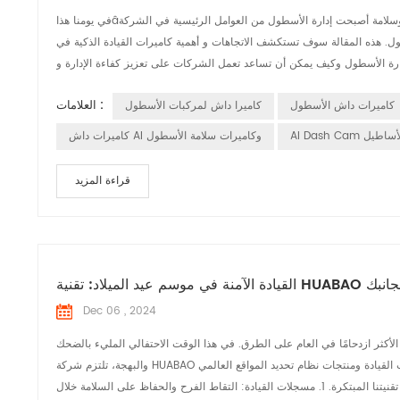
في يومنا هذاâسريعًا تطور صناعة الخدمات اللوجستية والنقل، وكفاءة وسلامة أصبحت إدارة الأسطول من العوامل الرئيسية في الشركةâ ميزة تنافسية. مع التقدم التكنولوجي، توجد
ل. هذه المقالة سوف تستكشف الاتجاهات و أهمية كاميرات القيادة الذكية في
العلامات :
كاميرات داش الأسطول
كاميرا داش لمركبات الأسطول
نعي الأساطيل
كاميرات داش AI وكاميرات سلامة الأسطول
قراءة المزيد
دة الآمنة في موسم عيد الميلاد: تقنية HUABAO بجانبك
Dec 06 , 2024
لأكثر ازدحامًا في العام على الطرق. في هذا الوقت الاحتفالي المليء بالضحك
والبهجة، تلتزم شركة HUABAO التكنولوجية، وهي شركة رائدة في تصنيع مسجلات القيادة ومنتجات نظام تحديد المواقع العالمي (GPS)، بضمان سلامة ومتعة كل رحلة للسائق من خلال
امة خلال ...