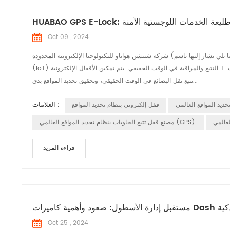
HUABAO GPS E-Loc: طليعة الخدمات اللوجستية الآمنة
Oct 09 , 2024
شركة شنتشن هواباو للتكنولوجيا الإلكترونية المحدودة (فيما يلي يشار إليها باسم âHUABAOâ) HUABAO تدمج الأقفال الإلكترونية أحدث التقنيات مثل إنترنت الأشياء توفر الأشياء
(IoT) والبيانات الضخمة والحوسبة السحابية أمانًا شاملاً حلول لصناعة الخدمات اللوجستية. أبرز المنتجات: 1. التتبع والمراقبة في الوقت الحقيقي: يتم تمكين الأقفال الإلكترونية HUABAO
تتبع نقل البضائع في الوقت الحقيقي، وتحقيق تحديد المواقع بدق...
العلامات :
قفل إلكتروني بنظام تحديد المواقع
مصنع قفل تتبع الحاويات بنظام تحديد المواقع العالمي (GPS).
قراءة المزيد
 صعود وأهمية كاميرات Dash الذكية
Oct 25 , 2024