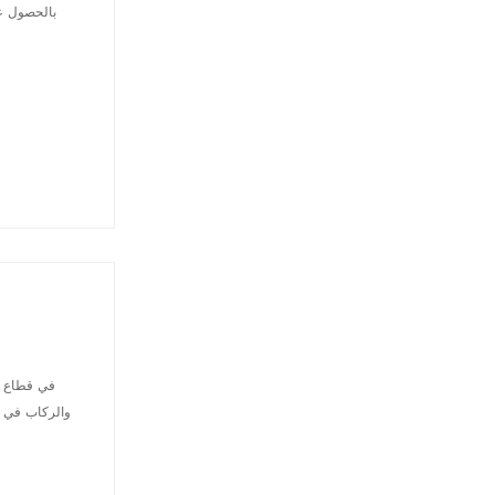
بالحصول عل
في قطاع ال
والركاب في نق