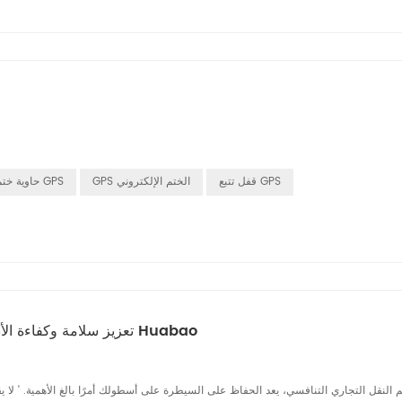
قفل تتبع GPS
GPS الختم الإلكتروني
حاوية ختم GPS
تعزيز سلامة وكفاءة الأسطول مع حلول الكاميرات الموجودة على متن الطائرة من Huabao
 النقل التجاري التنافسي، يعد الحفاظ على السيطرة على أسطولك أمرًا بالغ الأهمية. ' لا يق