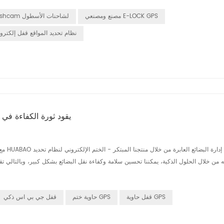
مصنع ومصنعي E-LOCK GPS
Dashcam لشاحنات الأسطول
نظام تحديد المواقع قفل إلكترو
2025: الختم الإلكتروني HUABAO GPS، يقود ث
قفل حاوية GPS
حاوية ختم GPS
قفل جي بي اس ذكي