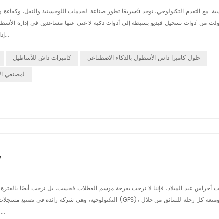
ولت من أدوات تسجيل فيديو بسيطة إلى أدوات ذكية لا غنى عنها مساعدين في إدارة الأسطو
إدارة الأسطول وكيف يمكن أن تساعد تعمل الشركات على تعزيز كفاءة الإدارة و...
حلول كاميرا داش الأسطول بالذكاء الاصطناعي
كاميرات داش للأساطيل
AI Dash Cam لمص
القيا
ب أجراس عيد الميلاد، فإننا لا نرحب بفرحة موسم العطلات فحسب، بل نرحب أيضًا بالفترة ا
تقنيتنا المبتكرة. 1. مسجلات القيادة: التقاط الفرح والحفاظ على السل