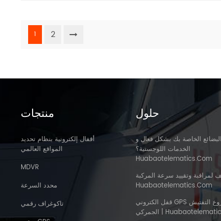
2
1
حلول
منتجات
لبضائع الخاصة بك بشكل فعال و
أقفال إلكترونية بنظام تحديد
الخدمات اللوجستية؟
المواقع العالمي
Huabaotelematics.com
MDVR
ف لمراقبة وتقييد سرعة المركبة
Huabaotelematics.com
محدد السرعة
قفل الكتروني GPS لمشروع التفتيش
تاكوغراف رقمي
Huabaotelematics . Com