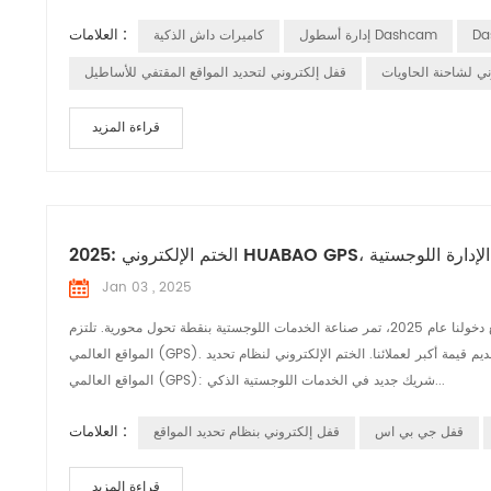
العلامات :
إدارة أسطول Dashcam
كاميرات داش الذكية
ني لشاحنة الحاويات
قفل إلكتروني لتحديد المواقع المقتفي للأساطيل
قراءة المزيد
ورة الكفاءة في الإدارة اللوجستية
Jan 03 , 2025
مع دخولنا عام 2025، تمر صناعة الخدمات اللوجستية بنقطة تحول محورية. تلتزم HUABAO بتعزيز كفاءة إدارة البضائع العابرة من خلال منتجنا المبتكر - الختم الإلكتروني لنظام تحديد
المواقع العالمي (GPS). نحن نؤمن أنه من خلال الحلول الذكية، يمكننا تحسين سلامة وكفاءة نقل البضائع بشكل كبير، وبالتالي تقديم قيمة أكبر لعملائنا. الختم الإلكتروني لنظام تحديد
المواقع العالمي (GPS): شريك جديد في الخدمات اللوجستية الذكي...
العلامات :
قفل جي بي اس
قفل إلكتروني بنظام تحديد المواقع
قراءة المزيد