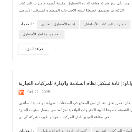
 وهنا يأتي دور شركة هواباو لإدارة الأسطول، مقدمةً أنظمة كاميرات المركبات
الذكية تم تصميمها خصيصًا لتلبية الاحتياجات المتطورة لمشغلي الأساطي...
العلامات :
كاميرات المركبات للأساطيل
إدارة الأسطول التجاري
الحد من مخاطر الأسطول
قراءة المزيد
اباو: إعادة تشكيل نظام السلامة والإدارة للمركبات التجارية
Oct 22 , 2025
ءً كان الأمر يتعلق بضمان أمن البضائع في الشحنات الطويلة، أو حماية السائقين
 المُصمّم خصيصًا لتلبية الاحتياجات الواقعية أمرٌ أساسي. بفضل سنوات الخبرة
في صناعة الفيديو داخل المركبات، هواباو طورت شركة "آي بي...
العلامات :
لقيادة للمركبات التجارية
كاميرات لوحة القيادة للأسطول