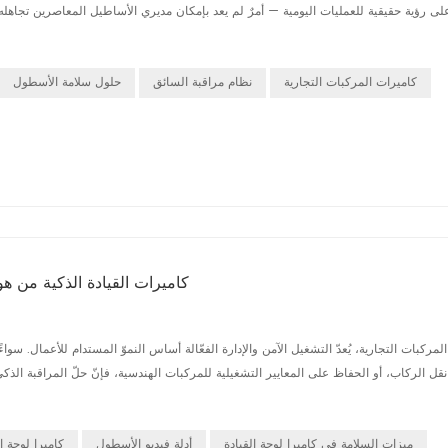
ى رؤية حقيقية للعمليات اليومية — أمرٌ لم يعد بإمكان مديري الأساطيل المعاصرين تجاهله.
كاميرات المركبات التجارية
نظام مراقبة السائق
حلول سلامة الأسطول
كاميرات القيادة الذكية من هو
مركبات التجارية، يُعدّ التشغيل الآمن والإدارة الفعّالة أساس النموّ المستدام للأعمال. سوا
ل الركاب، أو الحفاظ على المعايير التشغيلية للمركبات الهندسية، فإنّ حلّ المراقبة الذكي
ميزات السلامة في كاميرا لوحة القيادة
أدلة فيديو الأسطول
كاميرا لوحة ا