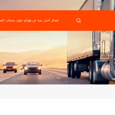
اتصال
أخبار
نبذة عن هواباو
حلول
منتجات
الص