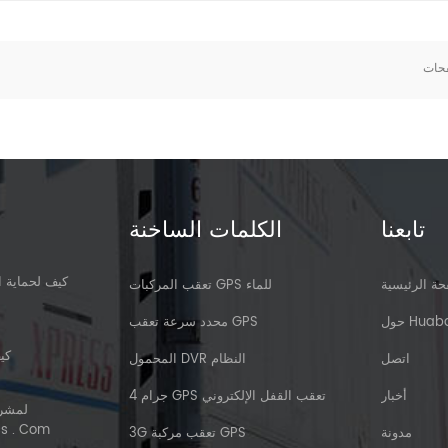
حات
تابعنا
الكلمات الساخنة
كيف لحماية ا
ة الرئيسية
تعقب المركبات GPS للماء
 Huabao
محدد سرعة تعقب GPS
كي
اتصل
المحمول DVR النظام
أخبار
4 جرام GPS تعقب القفل الإلكتروني
الجمركي | 
مدونة
3G تعقب مركبة GPS