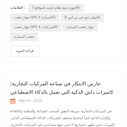
النظام على شبكة من الأقمار الصناعية التي تدور حول الأرض. تقوم هذه
العلامات :
أجهزة تتبع نظام تحديد المواقع 3G
الأقمار الصناعية بإرسال إشارات بشكل مستمر تتضمن موقعها والوقت
المحدد لإرسال الإشارة. استقبال الإشارات: يستقبل جهاز تعقب GPS المثبت
جهاز تتبع جي بي اس 4G
جهاز تعقب GPS للسيارة 4G
في ال...
جهاز تعقب السيارة
جهاز تعقب GPS للمركبات 4G
تعقب السيارة
قراءة المزيد
حارس الابتكار في صناعة المركبات التجارية:
كاميرات داش الذكية التي تعمل بالذكاء الاصطناعي
Sep 04 , 2024
في المركبات التجارية سريعة التطور أصبحت الصناعة والسلامة والكفاءة
والإدارة الذكية أمرًا أساسيًا مخاوف للشركات. الذكاء الاصطناعي الذكي.
كاميرات داش تظهر باعتبارها لا غنى عنها مساعدين في المركبات التجارية،