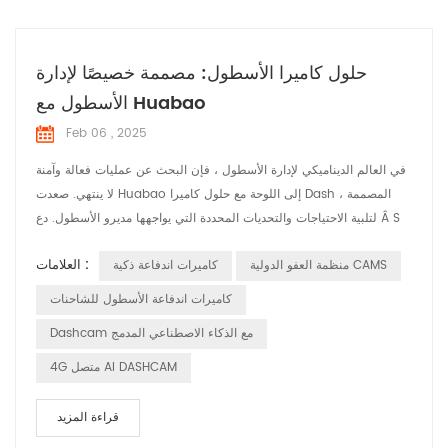
حلول كاميرا الأسطول: مصممة خصيصًا لإدارة
الأسطول مع Huabao
Feb 06 , 2025
في العالم الديناميكي لإدارة الأسطول ، فإن البحث عن عمليات فعالة وآمنة
لا ينتهي. صعدت Huabao إلى اللوحة مع حلول كاميرا Dash ، المصممة
لتلبية الاحتياجات والتحديات المحددة التي يواجهها مديرو الأسطول. دع Â S
استكشاف كيف تحدث هذه الحلول فرقًا في مختلف التطبيقات. تلبية مطالب
العلامات :
منظمة العفو الدولية CAMS
كاميرات اندفاعة ذكية
إدارة الأسطول مُكلفوا مديري الأسطول بالإشراف على العديد من المركبات ،
مما يضمن عملهم بكفاءة وأمان. تشمل نقاط الألم الشائعة عدم كفا...
كاميرات اندفاعة الأسطول للشاحنات
Dashcam مع الذكاء الاصطناعي المدمج
4G متصل AI DASHCAM
قراءة المزيد