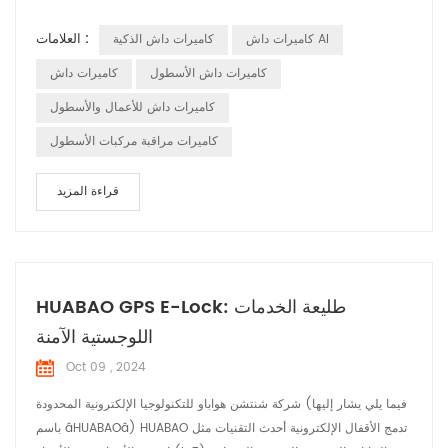
وتوفير حلول شاملة للأسطول العمليات. توفر كاميرات داش الذكية مجموعة
العلامات :
كاميرات داش AI
كاميرات داش الذكية
من العناصر الأساسية وظائف للمركبات التجارية مع التكنولوجيا المتقدمة و
متعددة الوظائف: تسجيل فيديو عالي الوضوح: يلتقط فيديو عالي ا...
كاميرات داش الأسطول
كاميرات داش
كاميرات داش للأعمال والأسطول
كاميرات مراقبة مركبات الأسطول
قراءة المزيد
HUABAO GPS E-Lock: طليعة الخدمات
اللوجستية الآمنة
Oct 09 , 2024
شركة شنتشن هواباو للتكنولوجيا الإلكترونية المحدودة (فيما يلي يشار إليها
باسم âHUABAOâ) HUABAO تدمج الأقفال الإلكترونية أحدث التقنيات مثل