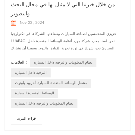
من خلال خبرتنا التي لا مثيل لها في مجال البحث
والتطوير
Nov 22 , 2024
عزيزي المتحمسين لصناعة السيارات وصناعتها الشركاء، في تكنولوجيا
HUABAO، نحن لسنا مجرد شركة مورد أنظمة الوسائط المتعددة داخل
السيارة; نحن شريك في ثورة تجربة القيادة. واليوم، يسعدنا أن نشارك
التزامنا بذلك الابتكار والتخصيص، مما يضمن أن كل مركبة على الطريق
العلامات :
نظام المعلومات والترفيه داخل السيارة
مجهزة بنظام الوسائط المتعددة الذي لا يلبي فقط بل يتجاوز توقعات السائق
الحديث. في عصر حيث التخصيص هو المفتاح، لدينا تم تصميم الوسائط
الترفيه داخل السيارة
المتعددة للسيار...
مشغل الوسائط المتعددة للسيارة أندرويد بلوتوث
الوسائط المتعددة للسيارة
نظام المعلومات والترفيه داخل السيارة
قراءة المزيد