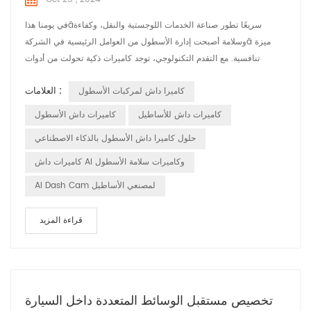
في يومنا هذاâسريعًا تطور صناعة الخدمات اللوجستية والنقل، وكفاءة
وسلامة أصبحت إدارة الأسطول من العوامل الرئيسية في الشركةâ ميزة
تنافسية. مع التقدم التكنولوجي، توجد كاميرات ذكية تحولت من أدوات
تسجيل فيديو بسيطة إلى أدوات ذكية لا غنى عنها مساعدين في إدارة
العلامات :
كاميرا داش لمركبات الأسطول
الأسطول. هذه المقالة سوف تستكشف الاتجاهات و أهمية كاميرات القيادة
الذكية في إدارة الأسطول وكيف يمكن أن تساعد تعمل الشركات على تعزيز
كاميرات داش للأساطيل
كاميرات داش الأسطول
كفاءة الإدارة و...
حلول كاميرا داش الأسطول بالذكاء الاصطناعي
كاميرات داش AI وكاميرات سلامة الأسطول
AI Dash Cam لمصنعي الأساطيل
قراءة المزيد
تخصيص مستقبل الوسائط المتعددة داخل السيارة