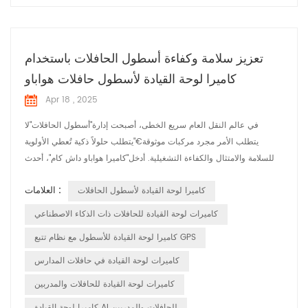
تعزيز سلامة وكفاءة أسطول الحافلات باستخدام
كاميرا لوحة القيادة لأسطول حافلات هواباو
Apr 18 , 2025
في عالم النقل العام سريع الخطى، أصبحت إدارة"أسطول الحافلات"لا
يتطلب الأمر مجرد مركبات موثوقة€"يتطلب حلولاً ذكية تُعطي الأولوية
للسلامة والامتثال والكفاءة التشغيلية. أدخل"كاميرا هواباو داش كام"، أحدث
التقنيات"كاميرا لوحة القيادة لأسطول الحافلات" نظام مصمم لإحداث ثورة
العلامات :
كاميرا لوحة القيادة لأسطول الحافلات
في كيفية مراقبة مشغلي النقل وحماية أساطيلهم. "لماذا تُعدّ كاميرا لوحة
القيادة لأسطول الحافلات مهمةً للنقل الحديث" بالنسبة لمشغلي الحا...
كاميرات لوحة القيادة للحافلات ذات الذكاء الاصطناعي
كاميرا لوحة القيادة للأسطول مع نظام تتبع GPS
كاميرات لوحة القيادة في حافلات المدارس
كاميرات لوحة القيادة للحافلات والمدربين
كاميرا لوحة القيادة AI للحافلات والمدربين