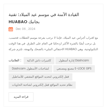
القيادة الآمنة في موسم عيد الميلاد: تقنية
HUABAO بجانبك
Dec 06 , 2024
مع اقتراب أجراس عيد الميلاد، فإننا لا نرحب بفرحة موسم العطلات فحسب،
بل نرحب أيضًا بالفترة الأكثر ازدحامًا في العام على الطرق. في هذا الوقت
الاحتفالي المليء بالضحك والبهجة، تلتزم شركة HUABAO التكنولوجية، وهي
شركة رائدة في تصنيع مسجلات القيادة ومنتجات نظام تحديد المواقع
العلامات :
إدارة أسطول Dashcam
كاميرات داش الذكية
العالمي (GPS)، بضمان سلامة ومتعة كل رحلة للسائق من خلال تقنيتنا
المبتكرة. 1. مسجلات القيادة: التقاط الفرح والحفاظ على السلامة خلال ...
مصنع ومصنعي E-LOCK GPS
Dashcam لشاحنات الأسطول
قفل إلكتروني لتحديد المواقع المقتفي للأساطيل
نظام تحديد المواقع قفل إلكتروني لشاحنة الحاويات
قراءة المزيد