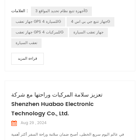
النظام على شبكة من الأقمار الصناعية التي تدور حول الأرض. تقوم هذه
العلامات :
أجهزة تتبع نظام تحديد المواقع 3G
الأقمار الصناعية بإرسال إشارات بشكل مستمر تتضمن موقعها والوقت
المحدد لإرسال الإشارة. استقبال الإشارات: يستقبل جهاز تعقب GPS المثبت
جهاز تتبع جي بي اس 4G
جهاز تعقب GPS للسيارة 4G
في ال...
جهاز تعقب السيارة
جهاز تعقب GPS للمركبات 4G
تعقب السيارة
قراءة المزيد
تعزيز سلامة المركبات وراحتها مع شركة
Shenzhen Huabao Electronic
Technology Co., Ltd.
Aug 29 , 2024
في عالم اليوم سريع الخطى، أصبح ضمان سلامة وراحة السفر أكثر أهمية