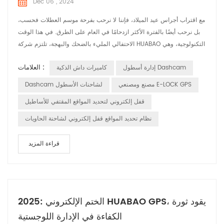
Dec 06 , 2024
مع اقتراب أجراس عيد الميلاد، فإننا لا نرحب بفرحة موسم العطلات فحسب،
بل نرحب أيضًا بالفترة الأكثر ازدحامًا في العام على الطرق. في هذا الوقت
الاحتفالي المليء بالضحك والبهجة، تلتزم شركة HUABAO التكنولوجية، وهي
شركة رائدة في تصنيع مسجلات القيادة ومنتجات نظام تحديد المواقع
العلامات :
إدارة أسطول Dashcam
كاميرات داش الذكية
العالمي (GPS)، بضمان سلامة ومتعة كل رحلة للسائق من خلال تقنيتنا
المبتكرة. 1. مسجلات القيادة: التقاط الفرح والحفاظ على السلامة خلال ...
مصنع ومصنعي E-LOCK GPS
Dashcam لشاحنات الأسطول
قفل إلكتروني لتحديد المواقع المقتفي للأساطيل
نظام تحديد المواقع قفل إلكتروني لشاحنة الحاويات
قراءة المزيد
2025: الختم الإلكتروني HUABAO GPS، يقود ثورة
الكفاءة في الإدارة اللوجستية