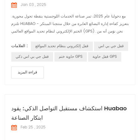
Jan 03 , 2025
مع دخولنا عام 2025، تمر صناعة الخدمات اللوجستية بنقطة تحول محورية.
تلتزم HUABAO بتعزيز كفاءة إدارة البضائع العابرة من خلال منتجنا المبتكر -
الختم الإلكتروني لنظام تحديد المواقع العالمي (GPS). نحن نؤمن أنه من
خلال الحلول الذكية، يمكننا تحسين سلامة وكفاءة نقل البضائع بشكل كبير،
العلامات :
قفل جي بي اس
قفل إلكتروني بنظام تحديد المواقع
وبالتالي تقديم قيمة أكبر لعملائنا. الختم الإلكتروني لنظام تحديد المواقع
العالمي (GPS): شريك جديد في الخدمات اللوجستية الذكي...
قفل حاوية GPS
حاوية ختم GPS
قفل جي بي اس ذكي
قراءة المزيد
استكشاف مستقبل التواصل الذكي: يقود Huabao
ابتكار الصناعة
Feb 25 , 2025