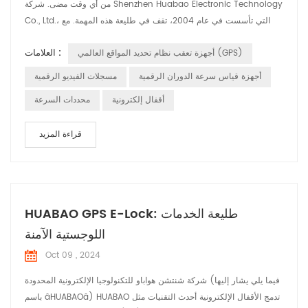
من أي وقت مضى. شركة Shenzhen Huabao Electronic Technology
Co., Ltd.، التي تأسست في عام 2004، تقف في طليعة هذه المهمة. مع
فريق قوي يضم أكثر من 350 موظفًا، بما في ذلك 100 مهندس متخصص
العلامات :
أجهزة تعقب نظام تحديد المواقع العالمي (GPS)
في البحث والتطوير، قامت Huabao باستمرار بدفع حدود الابتكار في
صناعة إلكترونيات السيارات. على مر السنين، قامت Huabao بتوسيع
أجهزة قياس سرعة الدوران الرقمية
مسجلات الفيديو الرقمية
عروض منتجاتها لتشمل مجموعة واسع...
أقفال إلكترونية
محددات السرعة
قراءة المزيد
HUABAO GPS E-Lock: طليعة الخدمات
اللوجستية الآمنة
Oct 09 , 2024
شركة شنتشن هواباو للتكنولوجيا الإلكترونية المحدودة (فيما يلي يشار إليها
باسم âHUABAOâ) HUABAO تدمج الأقفال الإلكترونية أحدث التقنيات مثل