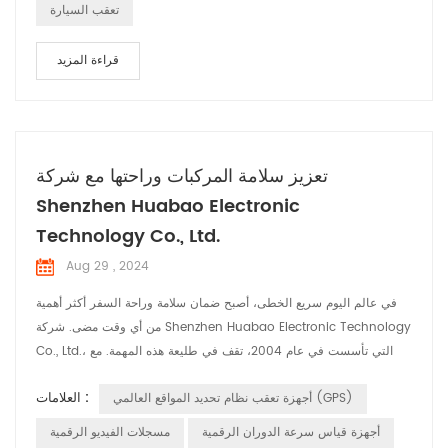
تعقب السيارة
قراءة المزيد
تعزيز سلامة المركبات وراحتها مع شركة
Shenzhen Huabao Electronic
Technology Co., Ltd.
Aug 29 , 2024
في عالم اليوم سريع الخطى، أصبح ضمان سلامة وراحة السفر أكثر أهمية
من أي وقت مضى. شركة Shenzhen Huabao Electronic Technology
Co., Ltd.، التي تأسست في عام 2004، تقف في طليعة هذه المهمة. مع
فريق قوي يضم أكثر من 350 موظفًا، بما في ذلك 100 مهندس متخصص
العلامات :
أجهزة تعقب نظام تحديد المواقع العالمي (GPS)
في البحث والتطوير، قامت Huabao باستمرار بدفع حدود الابتكار في
صناعة إلكترونيات السيارات. على مر السنين، قامت Huabao بتوسيع
أجهزة قياس سرعة الدوران الرقمية
مسجلات الفيديو الرقمية
عروض منتجاتها لتشمل مجموعة واسع...