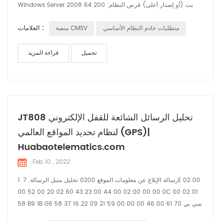
Windows Server 2008 64 بت (أو إصدار أعلى) قرص النظام: 200
جيجا بايت قرص بيانات GPS: 206 جيجا بايت قرص بيانات السلامة
العلامات :
متطلبات خادم النظام الأساسي
منصة CMSV
النشطة: 3000 جيجا بايت نظام نشر الخادم ومتطلبات التكوين: أ، نظام
التشغيل المدعوم 64 بت: Windows Server 2008 وما فوق
وWindows7 وWindows10 B ووحدة الم...
تحميل
قراءة المزيد
JT808 تحليل الرسائل الشائعة للقفل الإلكتروني
لنظام تحديد المواقع العالمي (GPS)|
Huabaotelematics.com
Feb 10 , 2022
1. رسالة الإبلاغ عن معلومات الموقع 0200 تحليل مثيل الرسالة. 7E 02 00
00 52 00 20 02 60 43 23 00 A4 00 02 00 00 00 0C 00 02 01
58 B9 1B 06 سي بي 70 61 00 46 00 00 00 59 21 09 22 16 37 58
01 04 00 00 00 01 03 02 00 00 25 04 00 00 00 01 30 01 11 31