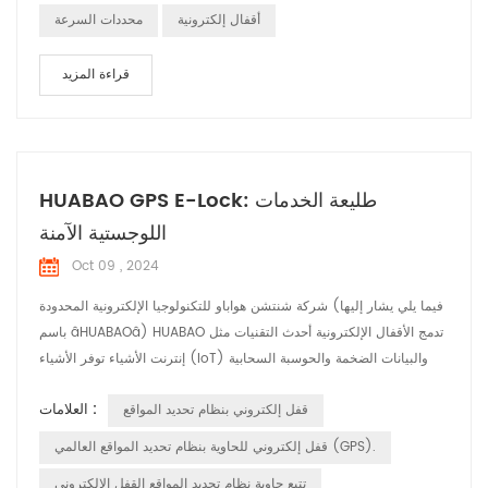
أقفال إلكترونية
محددات السرعة
قراءة المزيد
HUABAO GPS E-Lock: طليعة الخدمات
اللوجستية الآمنة
Oct 09 , 2024
شركة شنتشن هواباو للتكنولوجيا الإلكترونية المحدودة (فيما يلي يشار إليها
باسم âHUABAOâ) HUABAO تدمج الأقفال الإلكترونية أحدث التقنيات مثل
إنترنت الأشياء توفر الأشياء (IoT) والبيانات الضخمة والحوسبة السحابية
أمانًا شاملاً حلول لصناعة الخدمات اللوجستية. أبرز المنتجات: 1. التتبع
العلامات :
قفل إلكتروني بنظام تحديد المواقع
والمراقبة في الوقت الحقيقي: يتم تمكين الأقفال الإلكترونية HUABAO تتبع
نقل البضائع في الوقت الحقيقي، وتحقيق تحديد المواقع بدق...
قفل إلكتروني للحاوية بنظام تحديد المواقع العالمي (GPS).
تتبع حاوية نظام تحديد المواقع القفل الإلكتروني