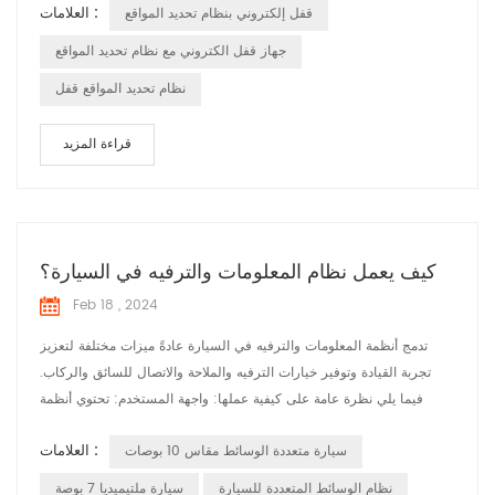
العلامات :
قفل إلكتروني بنظام تحديد المواقع
01 10 E3 01 00 D5 1B 02 20 02 60 43 23 27 95 93 78 61 60 00
12 20 00 00 12 34 27 95 93 78 61 58 00 12 86 7E 7E رأس التدليك
جهاز قفل الكتروني مع نظام تحديد المواقع
02 00 معرف الرسالة 00 52 طول ال...
نظام تحديد المواقع قفل
قراءة المزيد
كيف يعمل نظام المعلومات والترفيه في السيارة؟
Feb 18 , 2024
تدمج أنظمة المعلومات والترفيه في السيارة عادةً ميزات مختلفة لتعزيز
تجربة القيادة وتوفير خيارات الترفيه والملاحة والاتصال للسائق والركاب.
فيما يلي نظرة عامة على كيفية عملها: واجهة المستخدم: تحتوي أنظمة
المعلومات والترفيه على واجهة مستخدم يتم عرضها عادةً على شاشة تعمل
العلامات :
سيارة متعددة الوسائط مقاس 10 بوصات
باللمس أو من خلال عناصر التحكم الفعلية على لوحة القيادة. يتفاعل
المستخدمون مع النظام للوصول إلى وظائف وميزات مختلفة. الترفيه: إحدى
نظام الوسائط المتعددة للسيارة
سيارة ملتيميديا ​​7 بوصة