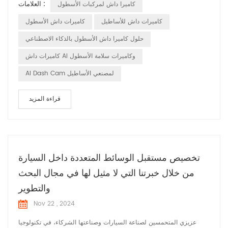
العلامات :
كاميرا داش لمركبات الأسطول
الأسطول. هذه المقالة سوف تستكشف الاتجاهات و أهمية كاميرات القيادة
الذكية في إدارة الأسطول وكيف يمكن أن تساعد تعمل الشركات على تعزيز
كاميرات داش للأساطيل
كاميرات داش الأسطول
كفاءة الإدارة و...
حلول كاميرا داش الأسطول بالذكاء الاصطناعي
كاميرات داش AI وكاميرات سلامة الأسطول
AI Dash Cam لمصنعي الأساطيل
قراءة المزيد
تخصيص مستقبل الوسائط المتعددة داخل السيارة
من خلال خبرتنا التي لا مثيل لها في مجال البحث
والتطوير
Nov 22 , 2024
عزيزي المتحمسين لصناعة السيارات وصناعتها الشركاء، في تكنولوجيا