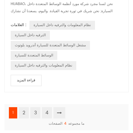
HUABAO، نحن لسنا مجرد شركة مورد أنظمة الوسائط المتعددة داخل
السيارة; نحن شريك في ثورة تجربة القيادة. واليوم، يسعدنا أن نشارك
التزامنا بذلك الابتكار والتخصيص، مما يضمن أن كل مركبة على الطريق
العلامات :
نظام المعلومات والترفيه داخل السيارة
مجهزة بنظام الوسائط المتعددة الذي لا يلبي فقط بل يتجاوز توقعات السائق
الحديث. في عصر حيث التخصيص هو المفتاح، لدينا تم تصميم الوسائط
الترفيه داخل السيارة
المتعددة للسيار...
مشغل الوسائط المتعددة للسيارة أندرويد بلوتوث
الوسائط المتعددة للسيارة
نظام المعلومات والترفيه داخل السيارة
قراءة المزيد
2
3
4
1
ما مجموعه
4
الصفحات