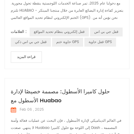
مع دخولنا عام 2025، تمر صناعة الخدمات اللوجستية بنقطة تحول محورية.
تلتزم HUABAO بتعزيز كفاءة إدارة البضائع العابرة من خلال منتجنا المبتكر -
الختم الإلكتروني لنظام تحديد المواقع العالمي (GPS). نحن نؤمن أنه من
خلال الحلول الذكية، يمكننا تحسين سلامة وكفاءة نقل البضائع بشكل كبير،
العلامات :
قفل جي بي اس
قفل إلكتروني بنظام تحديد المواقع
وبالتالي تقديم قيمة أكبر لعملائنا. الختم الإلكتروني لنظام تحديد المواقع
العالمي (GPS): شريك جديد في الخدمات اللوجستية الذكي...
قفل حاوية GPS
حاوية ختم GPS
قفل جي بي اس ذكي
قراءة المزيد
حلول كاميرا الأسطول: مصممة خصيصًا لإدارة
الأسطول مع Huabao
Feb 06 , 2025
في العالم الديناميكي لإدارة الأسطول ، فإن البحث عن عمليات فعالة وآمنة
لا ينتهي. صعدت Huabao إلى اللوحة مع حلول كاميرا Dash ، المصممة