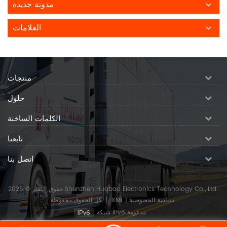
مدونة جديدة
العلامات
منتجات
حلول
الكلمات الساخنة
تابعنا
اتصل بنا
حقوق النشر © 2026 Shenzhen Huabao Electronics Technology Co., Ltd..
سياسة الخصوصية
|
XML
|
كل الحقوق محفوظة.
شبكة IPv6 مدعومة