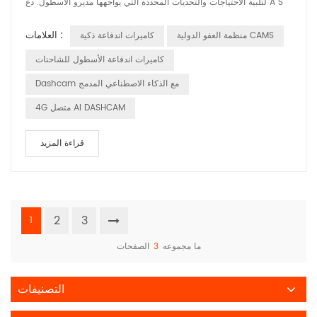
لتلبية الاحتياجات والتحديات المحددة التي يواجهها مديرو الأسطول. دع Â S
استكشاف كيف تحدث هذه الحلول فرقًا في مختلف التطبيقات. تلبية مطالب
العلامات :
منظمة العفو الدولية CAMS
كاميرات اندفاعة ذكية
إدارة الأسطول مُكلفوا مديري الأسطول بالإشراف على العديد من المركبات ،
مما يضمن عملهم بكفاءة وأمان. تشمل نقاط الألم الشائعة عدم كفا...
كاميرات اندفاعة الأسطول للشاحنات
Dashcam مع الذكاء الاصطناعي المدمج
4G متصل AI DASHCAM
قراءة المزيد
2
3
1
ما مجموعه
3
الصفحات
التصنيفات