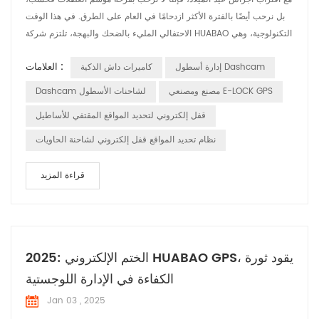
بل نرحب أيضًا بالفترة الأكثر ازدحامًا في العام على الطرق. في هذا الوقت
الاحتفالي المليء بالضحك والبهجة، تلتزم شركة HUABAO التكنولوجية، وهي
شركة رائدة في تصنيع مسجلات القيادة ومنتجات نظام تحديد المواقع
العلامات :
إدارة أسطول Dashcam
كاميرات داش الذكية
العالمي (GPS)، بضمان سلامة ومتعة كل رحلة للسائق من خلال تقنيتنا
المبتكرة. 1. مسجلات القيادة: التقاط الفرح والحفاظ على السلامة خلال ...
مصنع ومصنعي E-LOCK GPS
Dashcam لشاحنات الأسطول
قفل إلكتروني لتحديد المواقع المقتفي للأساطيل
نظام تحديد المواقع قفل إلكتروني لشاحنة الحاويات
قراءة المزيد
2025: الختم الإلكتروني HUABAO GPS، يقود ثورة
الكفاءة في الإدارة اللوجستية
Jan 03 , 2025