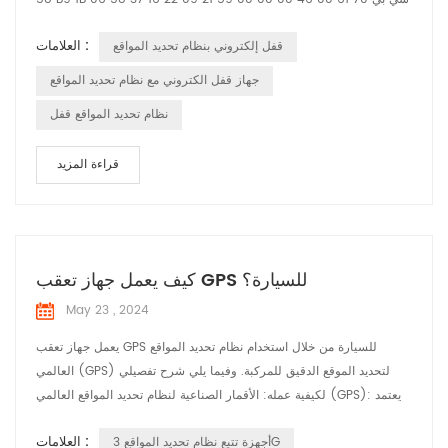
01 04 00 00 00 01 03 02 00 00 25 04 00 00 00 01 30 01 11 31
العلامات :
قفل إلكتروني بنظام تحديد المواقع
01 10 E3 01 00 D5 1B 02 20 02 60 43 23 27 95 93 78 61 60 00
12 20 00 00 12 34 27 95 93 78 61 58 00 12 86 7E 7E رأس التدليك
جهاز قفل الكتروني مع نظام تحديد المواقع
02 00 معرف الرسالة 00 52 طول ال...
نظام تحديد المواقع قفل
قراءة المزيد
كيف يعمل جهاز تعقب GPS للسيارة؟
May 23 , 2024
يعمل جهاز تعقب GPS للسيارة من خلال استخدام نظام تحديد المواقع
العالمي (GPS) لتحديد الموقع الدقيق للمركبة. وفيما يلي شرح تفصيلي
لكيفية عمله: الأقمار الصناعية لنظام تحديد المواقع العالمي (GPS): يعتمد
النظام على شبكة من الأقمار الصناعية التي تدور حول الأرض. تقوم هذه
العلامات :
أجهزة تتبع نظام تحديد المواقع 3G
الأقمار الصناعية بإرسال إشارات بشكل مستمر تتضمن موقعها والوقت