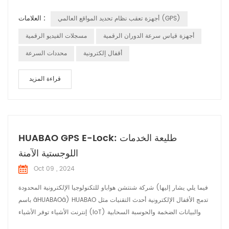
فريق قوي يضم أكثر من 350 موظفًا، بما في ذلك 100 مهندس متخصص
العلامات :
أجهزة تعقب نظام تحديد المواقع العالمي (GPS)
في البحث والتطوير، قامت Huabao باستمرار بدفع حدود الابتكار في
صناعة إلكترونيات السيارات. على مر السنين، قامت Huabao بتوسيع
أجهزة قياس سرعة الدوران الرقمية
مسجلات الفيديو الرقمية
عروض منتجاتها لتشمل مجموعة واسع...
أقفال إلكترونية
محددات السرعة
قراءة المزيد
HUABAO GPS E-Lock: طليعة الخدمات
اللوجستية الآمنة
Oct 09 , 2024
شركة شنتشن هواباو للتكنولوجيا الإلكترونية المحدودة (فيما يلي يشار إليها
باسم âHUABAOâ) HUABAO تدمج الأقفال الإلكترونية أحدث التقنيات مثل
إنترنت الأشياء توفر الأشياء (IoT) والبيانات الضخمة والحوسبة السحابية
أمانًا شاملاً حلول لصناعة الخدمات اللوجستية. أبرز المنتجات: 1. التتبع