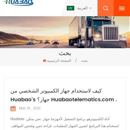
العربية
بحث
بحث
/
الصفحة الرئيسية
كيف لاستخدام جهاز الكمبيوتر الشخصي من
Huabao's جهاز؟ Huabaotelematics.com .
Mar 19 , 2021
Huabao .أداة الكمبيوترهو برنامج التشغيل لأجهزةنا جهاز. نحن يمكن
استخدام هذا البرنامج لتعيين الجهاز المعلمات، قراءة دتس وفحص المواقف.