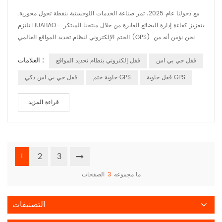
مع دخولنا عام 2025، تمر صناعة الخدمات اللوجستية بنقطة تحول محورية.
تلتزم HUABAO بتعزيز كفاءة إدارة البضائع العابرة من خلال منتجنا المبتكر -
الختم الإلكتروني لنظام تحديد المواقع العالمي (GPS). نحن نؤمن أنه من
خلال الحلول الذكية، يمكننا تحسين سلامة وكفاءة نقل البضائع بشكل كبير،
العلامات :
قفل جي بي اس
قفل إلكتروني بنظام تحديد المواقع
وبالتالي تقديم قيمة أكبر لعملائنا. الختم الإلكتروني لنظام تحديد المواقع
العالمي (GPS): شريك جديد في الخدمات اللوجستية الذكي...
قفل حاوية GPS
حاوية ختم GPS
قفل جي بي اس ذكي
قراءة المزيد
2
3
1
ما مجموعه
3
الصفحات
التصنيفات