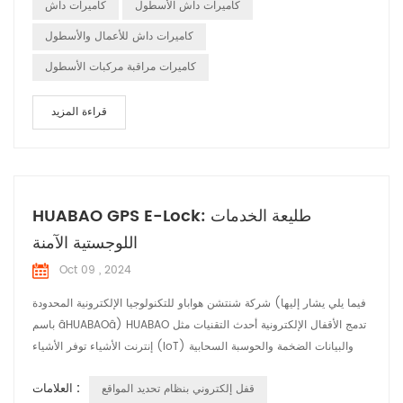
كاميرات داش الأسطول
كاميرات داش
كاميرات داش للأعمال والأسطول
كاميرات مراقبة مركبات الأسطول
قراءة المزيد
HUABAO GPS E-Lock: طليعة الخدمات
اللوجستية الآمنة
Oct 09 , 2024
شركة شنتشن هواباو للتكنولوجيا الإلكترونية المحدودة (فيما يلي يشار إليها
باسم âHUABAOâ) HUABAO تدمج الأقفال الإلكترونية أحدث التقنيات مثل
إنترنت الأشياء توفر الأشياء (IoT) والبيانات الضخمة والحوسبة السحابية
أمانًا شاملاً حلول لصناعة الخدمات اللوجستية. أبرز المنتجات: 1. التتبع
العلامات :
قفل إلكتروني بنظام تحديد المواقع
والمراقبة في الوقت الحقيقي: يتم تمكين الأقفال الإلكترونية HUABAO تتبع