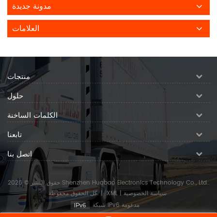
مدونة جديدة
العلامات
منتجات
حلول
الكلمات الساخنة
تابعنا
اتصل بنا
حقوق النشر © 2026 Shenzhen Huabao Electronics Technology Co., Ltd..
سياسة الخصوصية
|
XML
|
كل الحقوق محفوظة.
شبكة IPv6 مدعومة