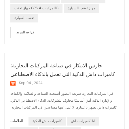
في ال...
جهاز تعقب السيارة
جهاز تعقب GPS للمركبات 4G
تعقب السيارة
قراءة المزيد
حارس الابتكار في صناعة المركبات التجارية:
كاميرات داش الذكية التي تعمل بالذكاء الاصطناعي
Sep 04 , 2024
في المركبات التجارية سريعة التطور أصبحت الصناعة والسلامة والكفاءة
والإدارة الذكية أمرًا أساسيًا مخاوف للشركات. الذكاء الاصطناعي الذكي.
كاميرات داش تظهر باعتبارها لا غنى عنها مساعدين في المركبات التجارية،
وتوفير حلول شاملة للأسطول العمليات. توفر كاميرات داش الذكية مجموعة
العلامات :
كاميرات داش AI
كاميرات داش الذكية
من العناصر الأساسية وظائف للمركبات التجارية مع التكنولوجيا المتقدمة و
متعددة الوظائف: تسجيل فيديو عالي الوضوح: يلتقط فيديو عالي ا...