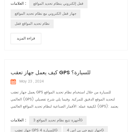
العلامات :
قفل إلكتروني بنظام تحديد المواقع
01 10 E3 01 00 D5 1B 02 20 02 60 43 23 27 95 93 78 61 60 00
12 20 00 00 12 34 27 95 93 78 61 58 00 12 86 7E 7E رأس التدليك
جهاز قفل الكتروني مع نظام تحديد المواقع
02 00 معرف الرسالة 00 52 طول ال...
نظام تحديد المواقع قفل
قراءة المزيد
كيف يعمل جهاز تعقب GPS للسيارة؟
May 23 , 2024
يعمل جهاز تعقب GPS للسيارة من خلال استخدام نظام تحديد المواقع
العالمي (GPS) لتحديد الموقع الدقيق للمركبة. وفيما يلي شرح تفصيلي
لكيفية عمله: الأقمار الصناعية لنظام تحديد المواقع العالمي (GPS): يعتمد
النظام على شبكة من الأقمار الصناعية التي تدور حول الأرض. تقوم هذه
العلامات :
أجهزة تتبع نظام تحديد المواقع 3G
الأقمار الصناعية بإرسال إشارات بشكل مستمر تتضمن موقعها والوقت
المحدد لإرسال الإشارة. استقبال الإشارات: يستقبل جهاز تعقب GPS المثبت
جهاز تتبع جي بي اس 4G
جهاز تعقب GPS للسيارة 4G