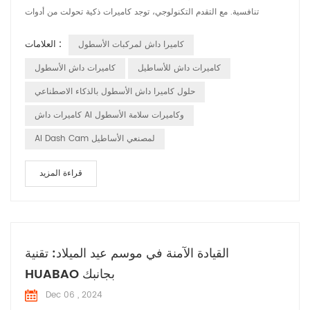
تنافسية. مع التقدم التكنولوجي، توجد كاميرات ذكية تحولت من أدوات
تسجيل فيديو بسيطة إلى أدوات ذكية لا غنى عنها مساعدين في إدارة
العلامات :
كاميرا داش لمركبات الأسطول
الأسطول. هذه المقالة سوف تستكشف الاتجاهات و أهمية كاميرات القيادة
الذكية في إدارة الأسطول وكيف يمكن أن تساعد تعمل الشركات على تعزيز
كاميرات داش للأساطيل
كاميرات داش الأسطول
كفاءة الإدارة و...
حلول كاميرا داش الأسطول بالذكاء الاصطناعي
كاميرات داش AI وكاميرات سلامة الأسطول
AI Dash Cam لمصنعي الأساطيل
قراءة المزيد
القيادة الآمنة في موسم عيد الميلاد: تقنية
HUABAO بجانبك
Dec 06 , 2024