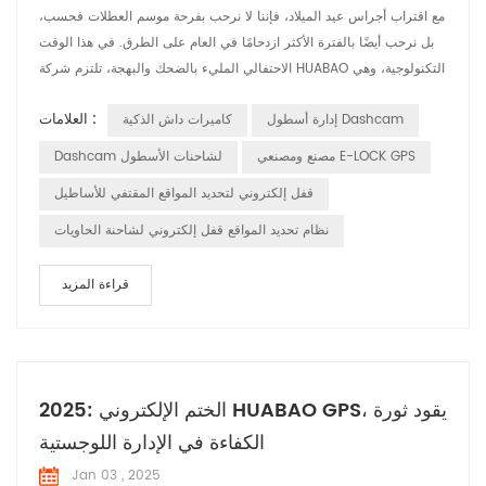
مع اقتراب أجراس عيد الميلاد، فإننا لا نرحب بفرحة موسم العطلات فحسب،
بل نرحب أيضًا بالفترة الأكثر ازدحامًا في العام على الطرق. في هذا الوقت
الاحتفالي المليء بالضحك والبهجة، تلتزم شركة HUABAO التكنولوجية، وهي
شركة رائدة في تصنيع مسجلات القيادة ومنتجات نظام تحديد المواقع
العلامات :
إدارة أسطول Dashcam
كاميرات داش الذكية
العالمي (GPS)، بضمان سلامة ومتعة كل رحلة للسائق من خلال تقنيتنا
المبتكرة. 1. مسجلات القيادة: التقاط الفرح والحفاظ على السلامة خلال ...
مصنع ومصنعي E-LOCK GPS
Dashcam لشاحنات الأسطول
قفل إلكتروني لتحديد المواقع المقتفي للأساطيل
نظام تحديد المواقع قفل إلكتروني لشاحنة الحاويات
قراءة المزيد
2025: الختم الإلكتروني HUABAO GPS، يقود ثورة
الكفاءة في الإدارة اللوجستية
Jan 03 , 2025