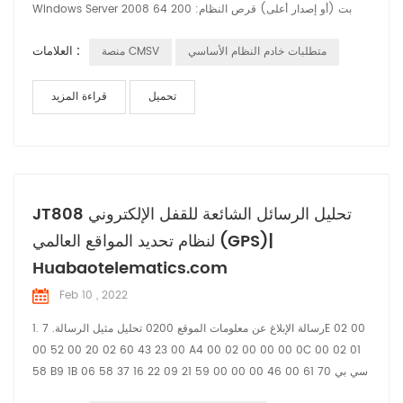
Windows Server 2008 64 بت (أو إصدار أعلى) قرص النظام: 200
جيجا بايت قرص بيانات GPS: 206 جيجا بايت قرص بيانات السلامة
العلامات :
متطلبات خادم النظام الأساسي
منصة CMSV
النشطة: 3000 جيجا بايت نظام نشر الخادم ومتطلبات التكوين: أ، نظام
التشغيل المدعوم 64 بت: Windows Server 2008 وما فوق
وWindows7 وWindows10 B ووحدة الم...
تحميل
قراءة المزيد
JT808 تحليل الرسائل الشائعة للقفل الإلكتروني
لنظام تحديد المواقع العالمي (GPS)|
Huabaotelematics.com
Feb 10 , 2022
1. رسالة الإبلاغ عن معلومات الموقع 0200 تحليل مثيل الرسالة. 7E 02 00
00 52 00 20 02 60 43 23 00 A4 00 02 00 00 00 0C 00 02 01
58 B9 1B 06 سي بي 70 61 00 46 00 00 00 59 21 09 22 16 37 58
01 04 00 00 00 01 03 02 00 00 25 04 00 00 00 01 30 01 11 31